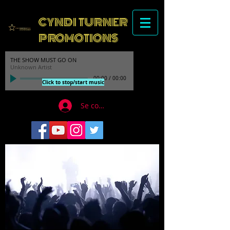
CYNDI TURNER
PROMOTIONS
THE SHOW MUST GO ON
Unknown Artist
00:00
/
00:00
Click to stop/start music
Se connecter