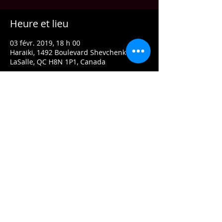
Heure et lieu
03 févr. 2019, 18 h 00
Haraiki, 1492 Boulevard Shevchenko,
LaSalle, QC H8N 1P1, Canada
À propos de l'événement
Big Screen 
Partager cet événement